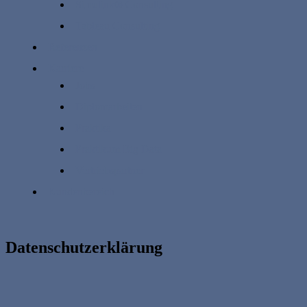
Simulink® Consulting
Tableau Consulting
Referenzen
Karriere
Jobs
Diplomarbeiten
Praktika
Praktikum Big Data
Vertriebspartner
Kundenbereich
Datenschutzerklärung