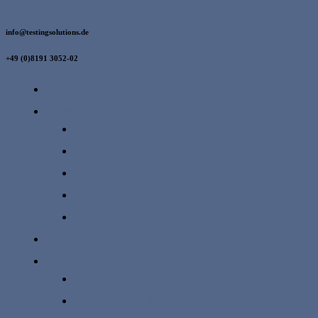
info@testingsolutions.de
+49 (0)8191 3052-02
Startseite
Unternehmen
Kunden
Kontakt
Impressum
Haftungsausschluss
Datenschutzerklärung
Know-how
Leistungen
Softwareentwicklung
Matlab® Consulting