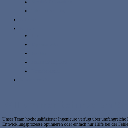
Simulink® Consulting
Tableau Consulting
Referenzen
Karriere
Jobs
Diplomarbeiten
Praktika
Praktikum Big Data
Vertriebspartner
Kundenbereich
Willkommen bei unserem Sim
Unser Team hochqualifizierter Ingenieure verfügt über umfangreiche 
Entwicklungsprozesse optimieren oder einfach nur Hilfe bei der Fehl