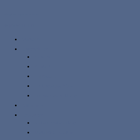
info@testingsolutions.de
+49 (0)8191 3052-02
Startseite
Unternehmen
Kunden
Kontakt
Impressum
Haftungsausschluss
Datenschutzerklärung
Know-how
Leistungen
Softwareentwicklung
Matlab® Consulting